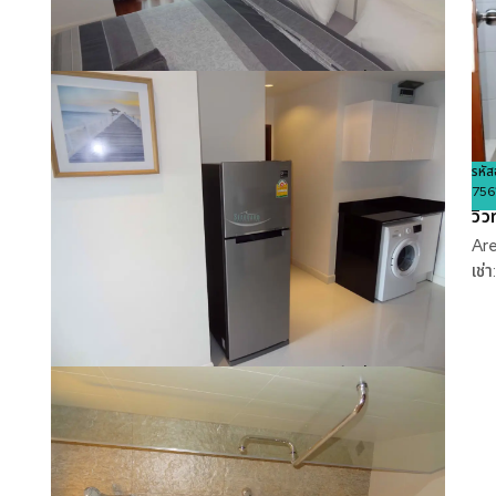
รหัสอ้างอิง:
ขนาดพื้นที่
44
Bedroom
ห้องน้ำ
1
1
9584
ใช้สอย
m²
รหัส
❮
756
วิว
Are
เช่า:
รหัสอ้างอิง:
ขนาดพื้นที่
44
Bedroom
ห้องน้ำ
1
1
9584
ใช้สอย
m²