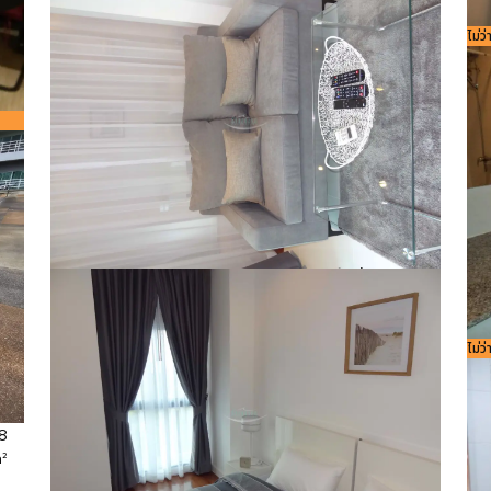
9584
ใช้สอย
m²
รหัส
ไม่ว
756
8
²
รหัสอ้างอิง:
ขนาดพื้นที่
44
Bedroom
ห้องน้ำ
1
1
9584
ใช้สอย
m²
รหัส
ไม่ว
756
8
²