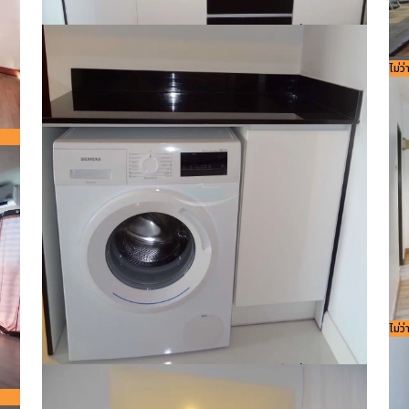
รหัสอ้างอิง:
ขนาดพื้นที่
44
Bedroom
ห้องน้ำ
1
1
9584
ใช้สอย
m²
รหัส
ไม่ว
756
8
²
รหัส
ไม่ว
756
รหัสอ้างอิง:
ขนาดพื้นที่
44
Bedroom
ห้องน้ำ
1
1
9584
ใช้สอย
m²
8