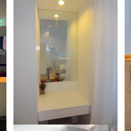
²
รหัส
ไม่ว
756
8
²
รหัสอ้างอิง:
ขนาดพื้นที่
44
Bedroom
ห้องน้ำ
1
1