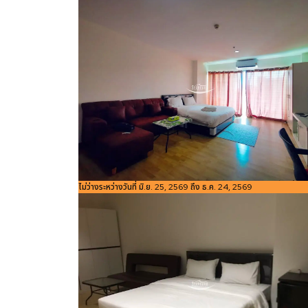
Bedroom
ห้องน้ำ
1305
ใช้สอย
m
รหัสอ้างอิง:
ไม่ว่างระหว่างวันที่ มิ.ย. 25, 2569 ถึง ธ.ค. 24, 2569
ขนาดพื้นที่
4
Bedroom
ห้องน้ำ
Studio
1
1305
ใช้สอย
m