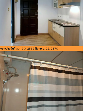
อ้างอิง:
่างระหว่างวันที่ ก.ค. 30, 2569 ถึง เม.ย. 22, 2570
ขนาดพื้นที่
48
Bedroom
ห้องน้ำ
Studio
1
1
ใช้สอย
m²