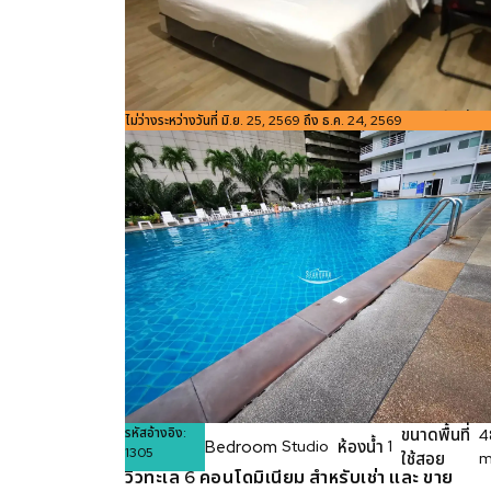
รหัสอ้างอิง:
ไม่ว่างระหว่างวันที่ มิ.ย. 25, 2569 ถึง ธ.ค. 24, 2569
ขนาดพื้นที่
4
Bedroom
ห้องน้ำ
Studio
1
1305
ใช้สอย
m
รหัสอ้างอิง:
ขนาดพื้นที่
4
❮
❯
Bedroom
ห้องน้ำ
Studio
1
1305
ใช้สอย
m
วิวทะเล 6 คอนโดมิเนียม สำหรับเช่า และ ขาย