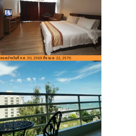
อ้างอิง:
่างระหว่างวันที่ ก.ค. 30, 2569 ถึง เม.ย. 22, 2570
ขนาดพื้นที่
48
Bedroom
ห้องน้ำ
Studio
1
1
ใช้สอย
m²