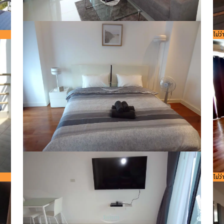
รหัสอ้างอิง:
ขนาดพื้นที่
44
Bedroom
ห้องน้ำ
1
1
9584
รหัส
ไม่ว
8
ใช้สอย
m²
756
²
รหัสอ้างอิง:
ขนาดพื้นที่
44
Bedroom
ห้องน้ำ
1
1
9584
ใช้สอย
m²
รหัส
ไม่ว
8
756
²