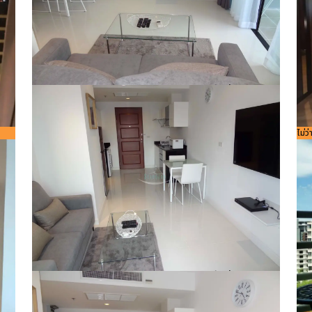
รหัสอ้างอิง:
ขนาดพื้นที่
44
Bedroom
ห้องน้ำ
1
1
9584
ใช้สอย
m²
รหัส
ไม่ว
8
756
²
รหัสอ้างอิง:
ขนาดพื้นที่
44
Bedroom
ห้องน้ำ
1
1
9584
ใช้สอย
m²