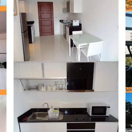
รหัส
ไม่ว
8
756
²
รหัสอ้างอิง:
ขนาดพื้นที่
44
Bedroom
ห้องน้ำ
1
1
9584
ใช้สอย
m²
รหัส
ไม่ว
8
756
²