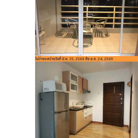
รหัสอ้างอิง:
ไม่ว่างระหว่างวันที่ มิ.ย. 25, 2569 ถึง ธ.ค. 24, 2569
ขนาดพื้นที่
4
Bedroom
ห้องน้ำ
Studio
1
1305
ใช้สอย
m